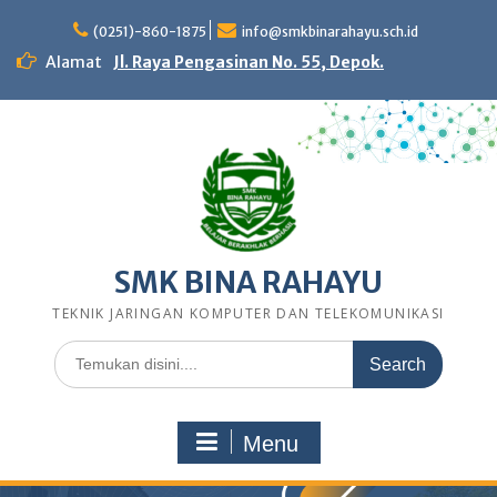
Skip
to
(0251)-860-1875
info@smkbinarahayu.sch.id
content
Alamat
Jl. Raya Pengasinan No. 55, Depok.
SMK BINA RAHAYU
TEKNIK JARINGAN KOMPUTER DAN TELEKOMUNIKASI
Search
for:
Menu