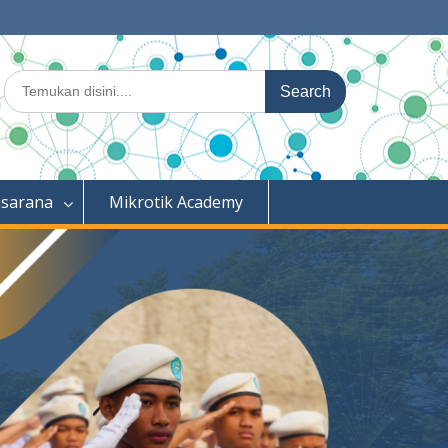
Search
for:
asarana
Mikrotik Academy