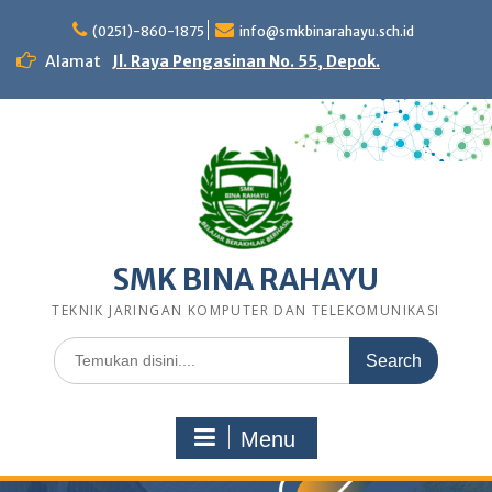
Skip
to
(0251)-860-1875
info@smkbinarahayu.sch.id
content
Alamat
Jl. Raya Pengasinan No. 55, Depok.
SMK BINA RAHAYU
TEKNIK JARINGAN KOMPUTER DAN TELEKOMUNIKASI
Search
for:
Menu