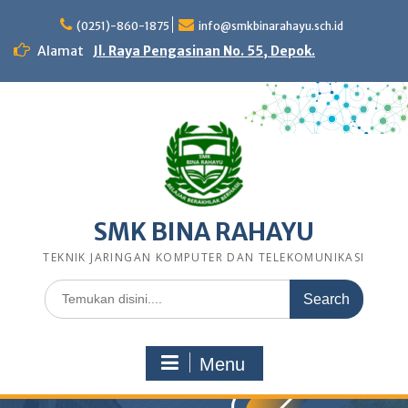
Skip
to
(0251)-860-1875
info@smkbinarahayu.sch.id
content
Alamat
Jl. Raya Pengasinan No. 55, Depok.
SMK BINA RAHAYU
TEKNIK JARINGAN KOMPUTER DAN TELEKOMUNIKASI
Search
for:
Menu