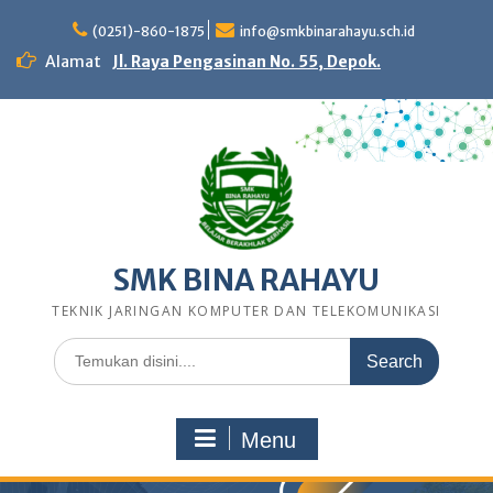
Skip
to
(0251)-860-1875
info@smkbinarahayu.sch.id
content
Alamat
Jl. Raya Pengasinan No. 55, Depok.
SMK BINA RAHAYU
TEKNIK JARINGAN KOMPUTER DAN TELEKOMUNIKASI
Search
for:
Menu