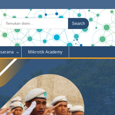
Search
for:
asarana
Mikrotik Academy