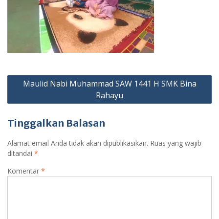
Navigasi
Maulid Nabi Muhammad SAW 1441 H SMK Bina
pos
Rahayu
Tinggalkan Balasan
Alamat email Anda tidak akan dipublikasikan.
Ruas yang wajib
ditandai
*
Komentar
*