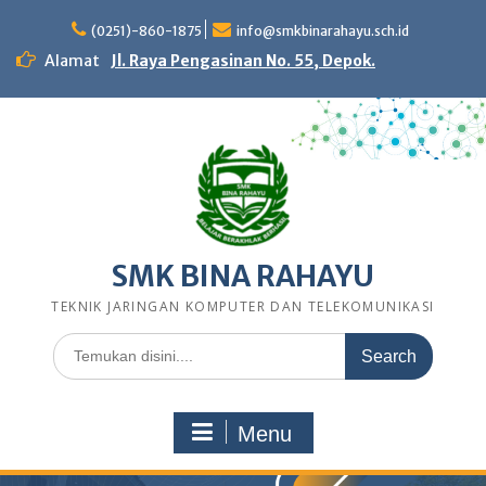
Skip
to
(0251)-860-1875
info@smkbinarahayu.sch.id
content
Alamat
Jl. Raya Pengasinan No. 55, Depok.
SMK BINA RAHAYU
TEKNIK JARINGAN KOMPUTER DAN TELEKOMUNIKASI
Search
for:
Menu