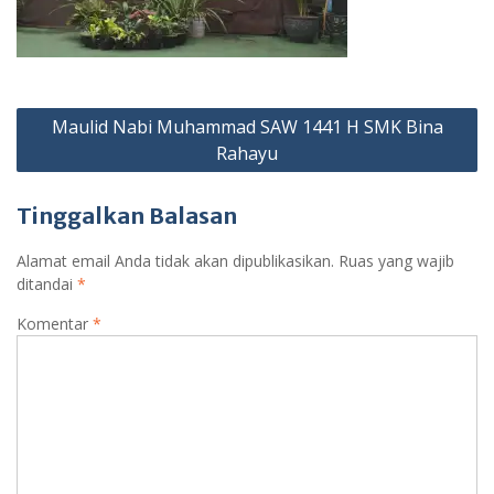
Navigasi
Maulid Nabi Muhammad SAW 1441 H SMK Bina
pos
Rahayu
Tinggalkan Balasan
Alamat email Anda tidak akan dipublikasikan.
Ruas yang wajib
ditandai
*
Komentar
*