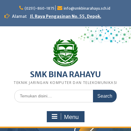
Skip
to
(0251)-860-1875
info@smkbinarahayu.sch.id
content
Alamat
Jl. Raya Pengasinan No. 55, Depok.
SMK BINA RAHAYU
TEKNIK JARINGAN KOMPUTER DAN TELEKOMUNIKASI
Search
for:
Menu