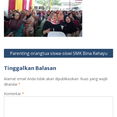
Navigasi
Parenting orangtua siswa-siswi SMK Bina Rahayu
pos
Tinggalkan Balasan
Alamat email Anda tidak akan dipublikasikan.
Ruas yang wajib
ditandai
*
Komentar
*