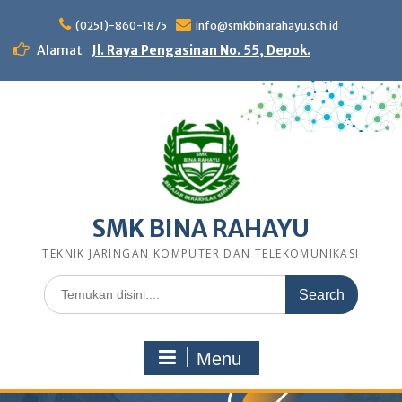
Skip
to
(0251)-860-1875
info@smkbinarahayu.sch.id
content
Alamat
Jl. Raya Pengasinan No. 55, Depok.
SMK BINA RAHAYU
TEKNIK JARINGAN KOMPUTER DAN TELEKOMUNIKASI
Search
for:
Menu