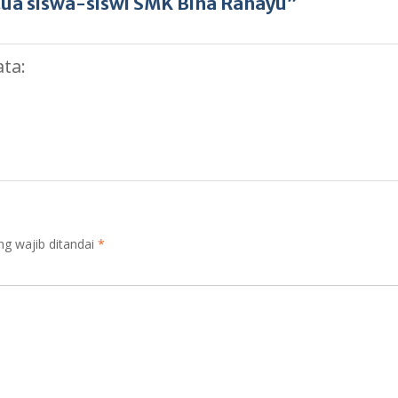
ua siswa-siswi SMK Bina Rahayu”
ta:
ng wajib ditandai
*