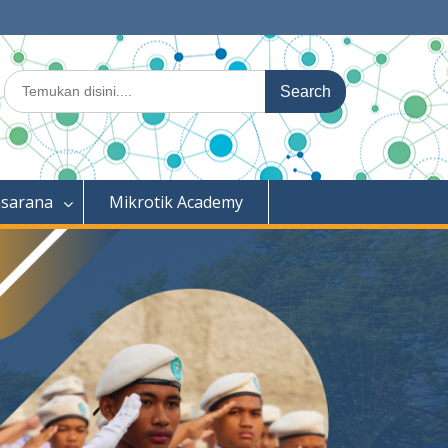
Search
for:
asarana
Mikrotik Academy