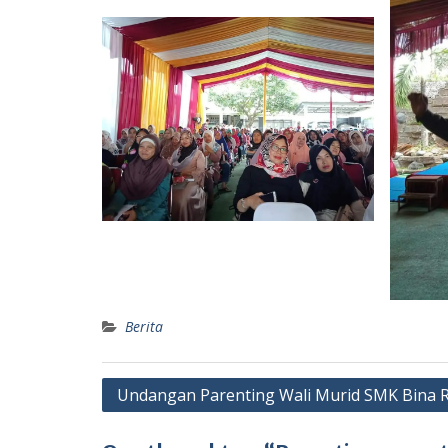
Berita
Navigasi
Undangan Parenting Wali Murid SMK Bina 
pos