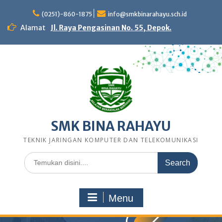
Skip
to
(0251)-860-1875
info@smkbinarahayu.sch.id
content
Alamat
Jl. Raya Pengasinan No. 55, Depok.
SMK BINA RAHAYU
TEKNIK JARINGAN KOMPUTER DAN TELEKOMUNIKASI
Search
for:
Menu