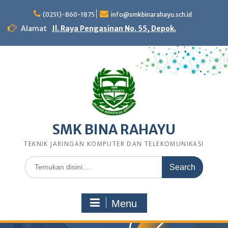
Skip
to
(0251)-860-1875
info@smkbinarahayu.sch.id
content
Alamat
Jl. Raya Pengasinan No. 55, Depok.
SMK BINA RAHAYU
TEKNIK JARINGAN KOMPUTER DAN TELEKOMUNIKASI
Search
for:
Menu