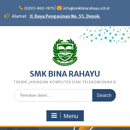
Skip
to
(0251)-860-1875
info@smkbinarahayu.sch.id
content
Alamat
Jl. Raya Pengasinan No. 55, Depok.
SMK BINA RAHAYU
TEKNIK JARINGAN KOMPUTER DAN TELEKOMUNIKASI
Search
for:
Menu