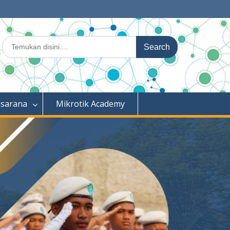
Search
for:
asarana
Mikrotik Academy