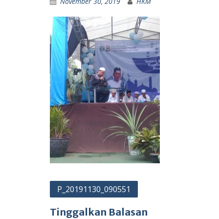
November 30, 2019
HKM
Navigasi
P_20191130_090551
pos
Tinggalkan Balasan