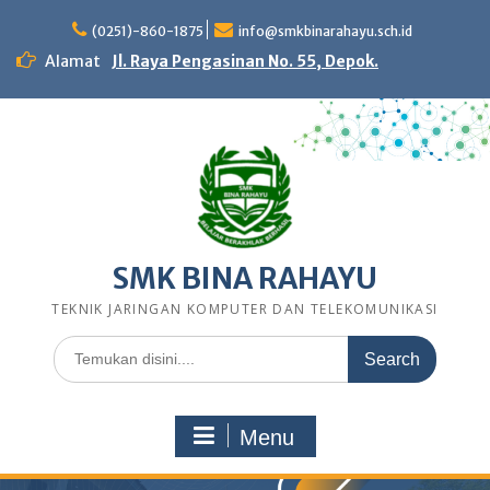
Skip
to
(0251)-860-1875
info@smkbinarahayu.sch.id
content
Alamat
Jl. Raya Pengasinan No. 55, Depok.
SMK BINA RAHAYU
TEKNIK JARINGAN KOMPUTER DAN TELEKOMUNIKASI
Search
for:
Menu