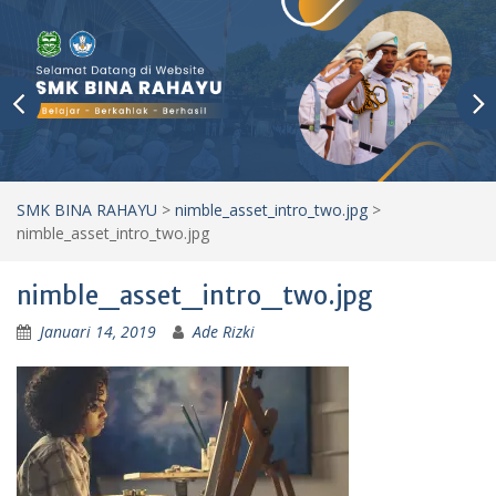
SMK BINA RAHAYU
>
nimble_asset_intro_two.jpg
>
nimble_asset_intro_two.jpg
nimble_asset_intro_two.jpg
Januari 14, 2019
Ade Rizki