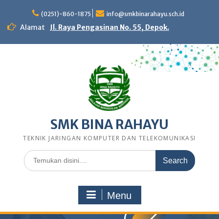
Skip
to
(0251)-860-1875
info@smkbinarahayu.sch.id
content
Alamat
Jl. Raya Pengasinan No. 55, Depok.
SMK BINA RAHAYU
TEKNIK JARINGAN KOMPUTER DAN TELEKOMUNIKASI
Search
for:
Menu