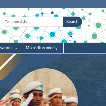
Search
for:
asarana
Mikrotik Academy