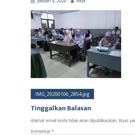
Januari 6, 2020
HKM
Navigasi
IMG_20200106_2854.jpg
pos
Tinggalkan Balasan
Alamat email Anda tidak akan dipublikasikan.
Ruas ya
Komentar
*