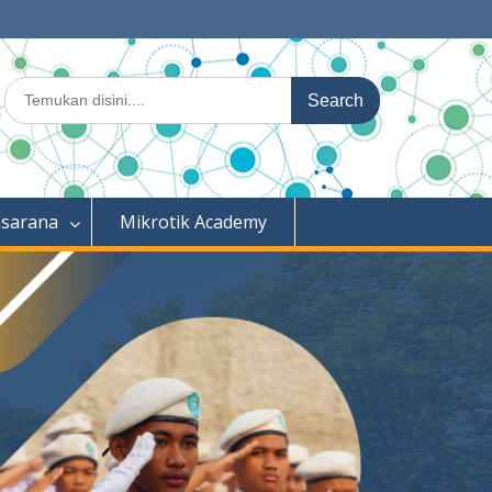
Search
for:
asarana
Mikrotik Academy