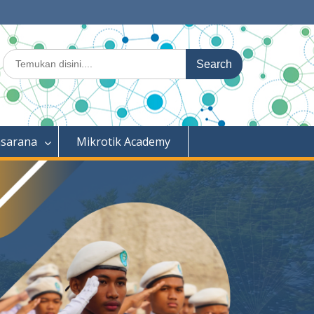
Search
for:
asarana
Mikrotik Academy