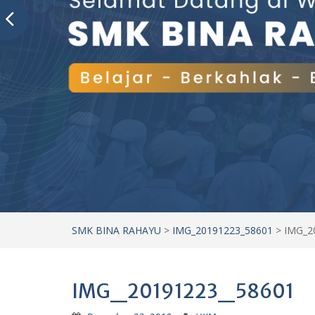
SMK BINA RAHAYU
>
IMG_20191223_58601
>
IMG_2
IMG_20191223_58601