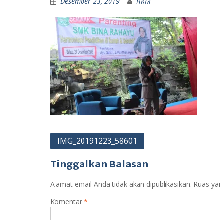
Desember 23, 2019
HKM
Navigasi
IMG_20191223_58601
pos
Tinggalkan Balasan
Alamat email Anda tidak akan dipublikasikan.
Ruas ya
Komentar
*