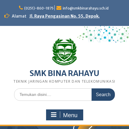
Skip
to
(0251)-860-1875
info@smkbinarahayu.sch.id
content
Alamat
Jl. Raya Pengasinan No. 55, Depok.
SMK BINA RAHAYU
TEKNIK JARINGAN KOMPUTER DAN TELEKOMUNIKASI
Search
for:
Menu