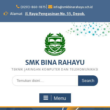
Skip
to
(0251)-860-1875
info@smkbinarahayu.sch.id
content
Alamat
Jl. Raya Pengasinan No. 55, Depok.
SMK BINA RAHAYU
TEKNIK JARINGAN KOMPUTER DAN TELEKOMUNIKASI
Search
for:
Menu