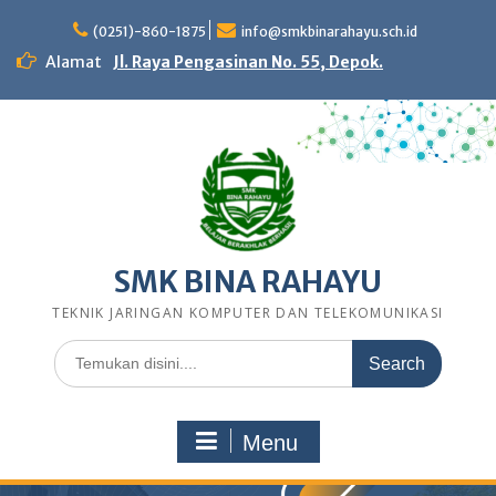
Skip
to
(0251)-860-1875
info@smkbinarahayu.sch.id
content
Alamat
Jl. Raya Pengasinan No. 55, Depok.
SMK BINA RAHAYU
TEKNIK JARINGAN KOMPUTER DAN TELEKOMUNIKASI
Search
for:
Menu