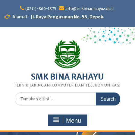
Skip
to
(0251)-860-1875
info@smkbinarahayu.sch.id
content
Alamat
Jl. Raya Pengasinan No. 55, Depok.
SMK BINA RAHAYU
TEKNIK JARINGAN KOMPUTER DAN TELEKOMUNIKASI
Search
for:
Menu