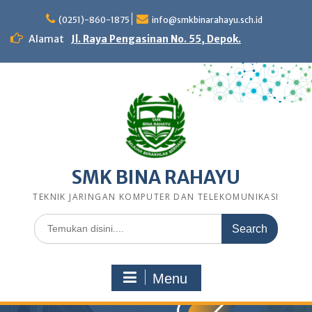
Skip
to
(0251)-860-1875
info@smkbinarahayu.sch.id
content
Alamat
Jl. Raya Pengasinan No. 55, Depok.
SMK BINA RAHAYU
TEKNIK JARINGAN KOMPUTER DAN TELEKOMUNIKASI
Search
for:
Menu