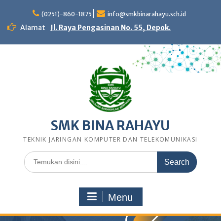
Skip
to
(0251)-860-1875
info@smkbinarahayu.sch.id
content
Alamat
Jl. Raya Pengasinan No. 55, Depok.
SMK BINA RAHAYU
TEKNIK JARINGAN KOMPUTER DAN TELEKOMUNIKASI
Search
for:
Menu