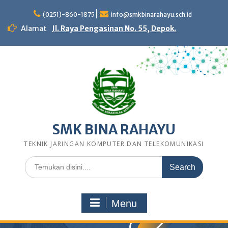
Skip
to
(0251)-860-1875
info@smkbinarahayu.sch.id
content
Alamat
Jl. Raya Pengasinan No. 55, Depok.
SMK BINA RAHAYU
TEKNIK JARINGAN KOMPUTER DAN TELEKOMUNIKASI
Search
for:
Menu