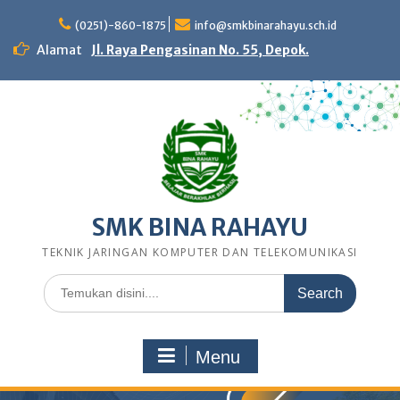
Skip
to
(0251)-860-1875
info@smkbinarahayu.sch.id
content
Alamat
Jl. Raya Pengasinan No. 55, Depok.
SMK BINA RAHAYU
TEKNIK JARINGAN KOMPUTER DAN TELEKOMUNIKASI
Search
for:
Menu