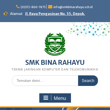
Skip
to
(0251)-860-1875
info@smkbinarahayu.sch.id
content
Alamat
Jl. Raya Pengasinan No. 55, Depok.
SMK BINA RAHAYU
TEKNIK JARINGAN KOMPUTER DAN TELEKOMUNIKASI
Search
for:
Menu