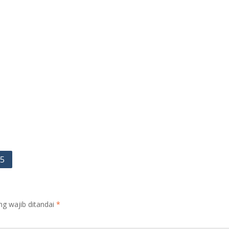
95
ng wajib ditandai
*