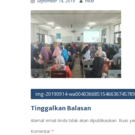
September 14, 2019
HKM
Navigasi
img-20190914-wa004036685154663674578
pos
Tinggalkan Balasan
Alamat email Anda tidak akan dipublikasikan.
Ruas ya
Komentar
*