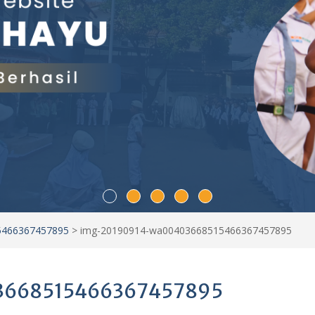
5466367457895
>
img-20190914-wa00403668515466367457895
3668515466367457895