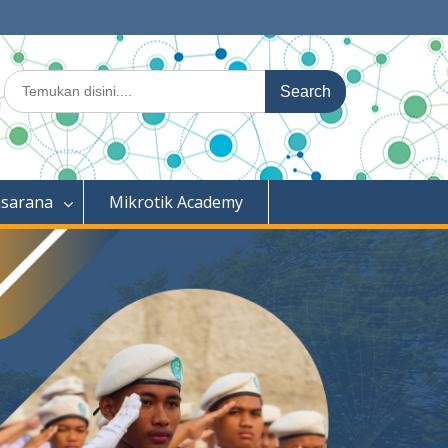
Search
for:
asarana
Mikrotik Academy