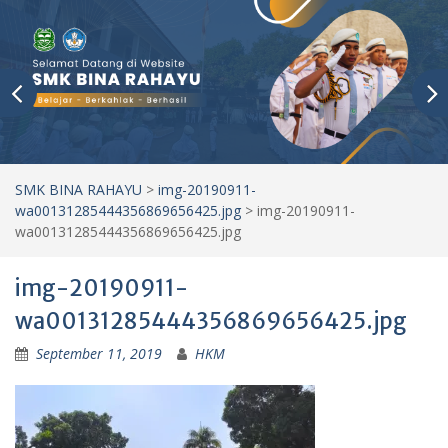
SMK BINA RAHAYU
>
img-20190911-
wa00131285444356869656425.jpg
>
img-20190911-
wa00131285444356869656425.jpg
img-20190911-
wa00131285444356869656425.jpg
September 11, 2019
HKM