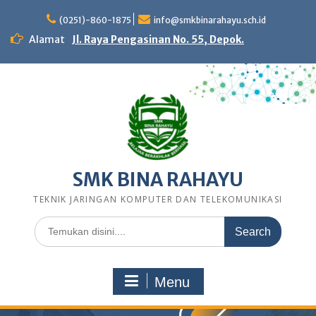
Skip
to
(0251)-860-1875
info@smkbinarahayu.sch.id
content
Alamat
Jl. Raya Pengasinan No. 55, Depok.
SMK BINA RAHAYU
TEKNIK JARINGAN KOMPUTER DAN TELEKOMUNIKASI
Search
for:
Menu