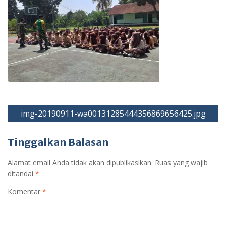
Navigasi
img-20190911-wa00131285444356869656425.jpg
pos
Tinggalkan Balasan
Alamat email Anda tidak akan dipublikasikan.
Ruas yang wajib
ditandai
*
Komentar
*