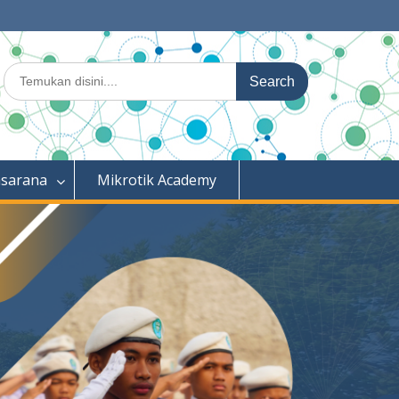
Search
for:
asarana
Mikrotik Academy