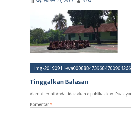
September 11, 2019
HKM
Navigasi
img-20190911-wa0008884739684700904266
pos
Tinggalkan Balasan
Alamat email Anda tidak akan dipublikasikan.
Ruas ya
Komentar
*