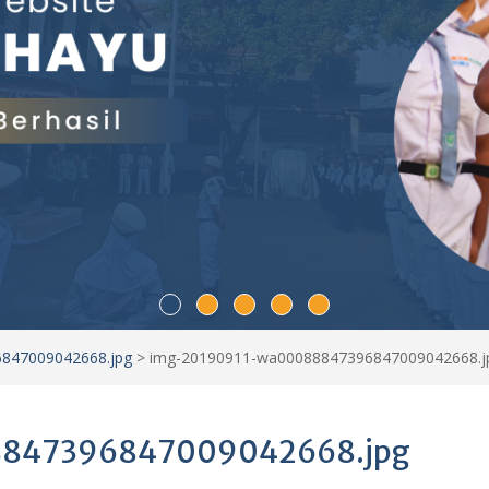
847009042668.jpg
>
img-20190911-wa00088847396847009042668.j
847396847009042668.jpg