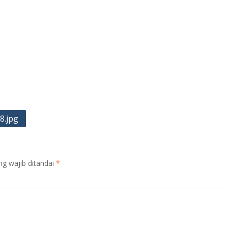
8.jpg
ng wajib ditandai
*