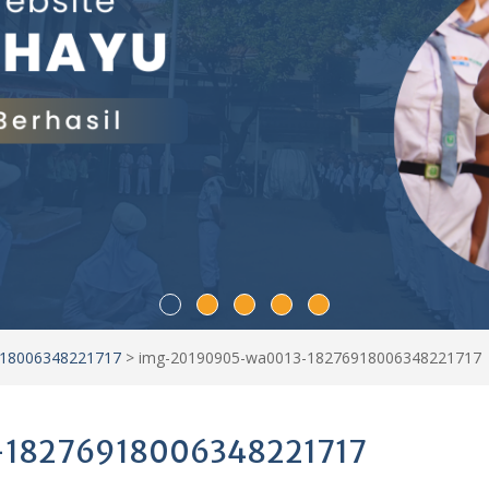
918006348221717
>
img-20190905-wa0013-18276918006348221717
18276918006348221717