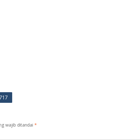
717
ng wajib ditandai
*