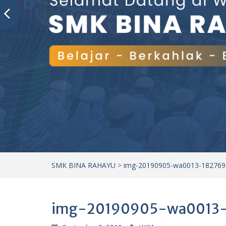
SMK BINA RAHAYU
>
img-20190905-wa0013-18276
img-20190905-wa0013-