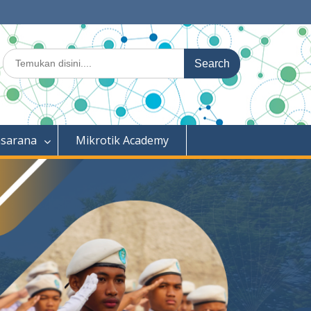
Search
for:
asarana
Mikrotik Academy