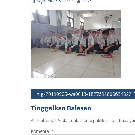
September 5, 2019
HKM
Navigasi
img-20190905-wa0013-18276918006348221
pos
Tinggalkan Balasan
Alamat email Anda tidak akan dipublikasikan.
Ruas ya
Komentar
*