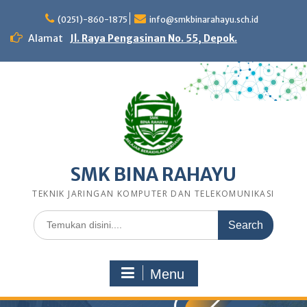
Skip
to
(0251)-860-1875
info@smkbinarahayu.sch.id
content
Alamat
Jl. Raya Pengasinan No. 55, Depok.
SMK BINA RAHAYU
TEKNIK JARINGAN KOMPUTER DAN TELEKOMUNIKASI
Search
for:
Menu