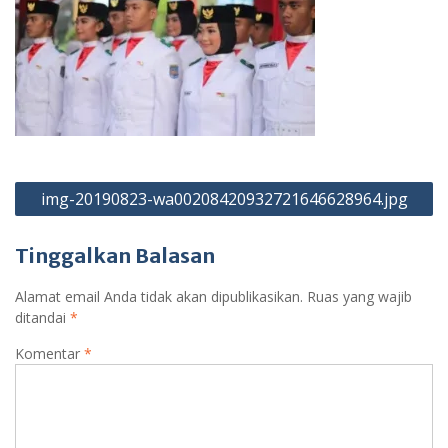
Navigasi
img-20190823-wa00208420932721646628964.jpg
pos
Tinggalkan Balasan
Alamat email Anda tidak akan dipublikasikan.
Ruas yang wajib
ditandai
*
Komentar
*