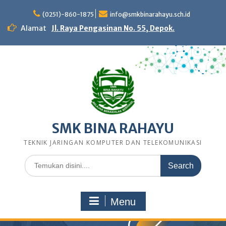
Skip
to
(0251)-860-1875
info@smkbinarahayu.sch.id
content
Alamat
Jl. Raya Pengasinan No. 55, Depok.
SMK BINA RAHAYU
TEKNIK JARINGAN KOMPUTER DAN TELEKOMUNIKASI
Search
for:
Menu