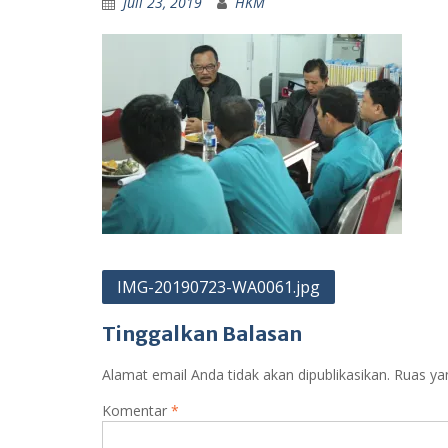
Juli 23, 2019
HKM
Navigasi
IMG-20190723-WA0061.jpg
pos
Tinggalkan Balasan
Alamat email Anda tidak akan dipublikasikan.
Ruas ya
Komentar
*