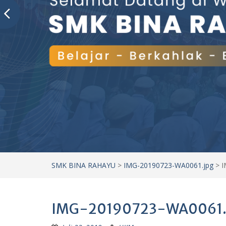
SMK BINA RAHAYU
>
IMG-20190723-WA0061.jpg
>
I
IMG-20190723-WA0061.