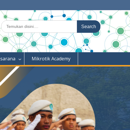
Search
for:
asarana
Mikrotik Academy