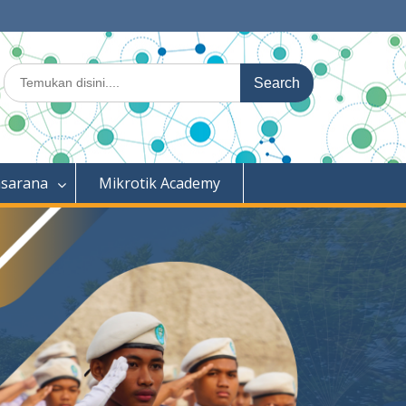
Search
for:
asarana
Mikrotik Academy