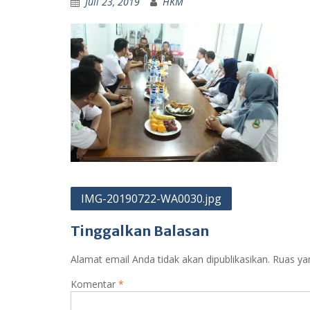
Juli 23, 2019
HKM
Navigasi
IMG-20190722-WA0030.jpg
pos
Tinggalkan Balasan
Alamat email Anda tidak akan dipublikasikan.
Ruas ya
Komentar
*