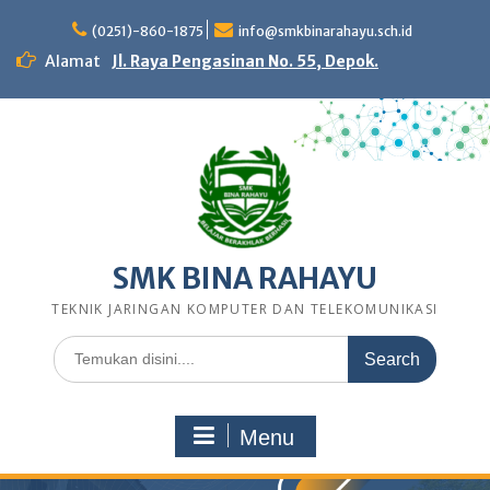
Skip
to
(0251)-860-1875
info@smkbinarahayu.sch.id
content
Alamat
Jl. Raya Pengasinan No. 55, Depok.
SMK BINA RAHAYU
TEKNIK JARINGAN KOMPUTER DAN TELEKOMUNIKASI
Search
for:
Menu