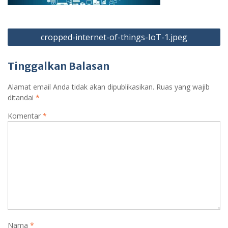
Navigasi
cropped-internet-of-things-IoT-1.jpeg
pos
Tinggalkan Balasan
Alamat email Anda tidak akan dipublikasikan.
Ruas yang wajib
ditandai
*
Komentar
*
Nama
*