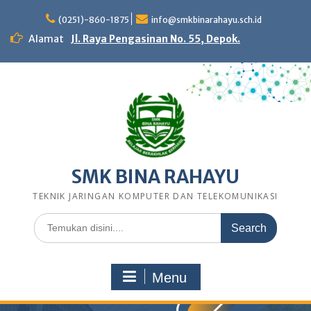
Skip
to
(0251)-860-1875
info@smkbinarahayu.sch.id
content
Alamat
Jl. Raya Pengasinan No. 55, Depok.
SMK BINA RAHAYU
TEKNIK JARINGAN KOMPUTER DAN TELEKOMUNIKASI
Search
for:
Menu