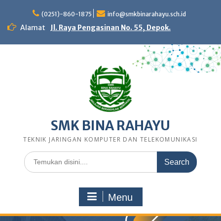
Skip
to
(0251)-860-1875
info@smkbinarahayu.sch.id
content
Alamat
Jl. Raya Pengasinan No. 55, Depok.
SMK BINA RAHAYU
TEKNIK JARINGAN KOMPUTER DAN TELEKOMUNIKASI
Search
for:
Menu