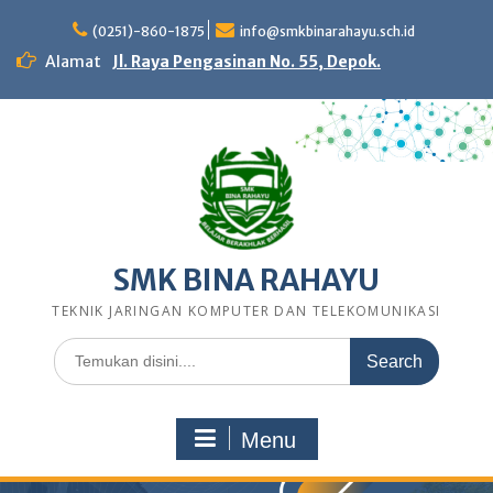
Skip
to
(0251)-860-1875
info@smkbinarahayu.sch.id
content
Alamat
Jl. Raya Pengasinan No. 55, Depok.
SMK BINA RAHAYU
TEKNIK JARINGAN KOMPUTER DAN TELEKOMUNIKASI
Search
for:
Menu