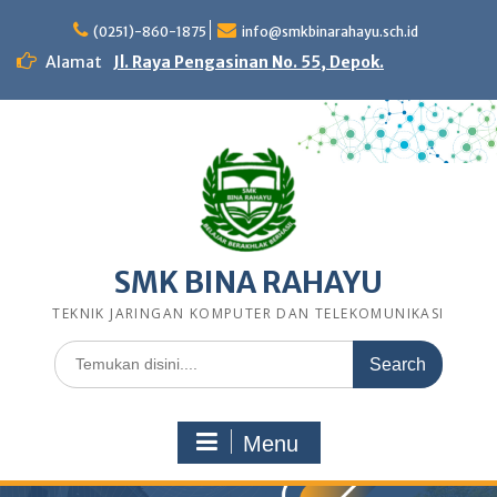
Skip
to
(0251)-860-1875
info@smkbinarahayu.sch.id
content
Alamat
Jl. Raya Pengasinan No. 55, Depok.
SMK BINA RAHAYU
TEKNIK JARINGAN KOMPUTER DAN TELEKOMUNIKASI
Search
for:
Menu