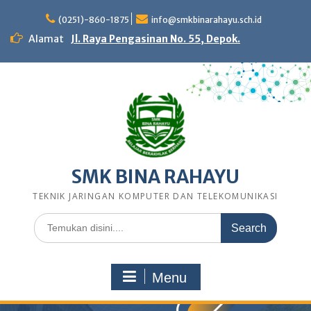
Skip
to
(0251)-860-1875
info@smkbinarahayu.sch.id
content
Alamat
Jl. Raya Pengasinan No. 55, Depok.
SMK BINA RAHAYU
TEKNIK JARINGAN KOMPUTER DAN TELEKOMUNIKASI
Search
for:
Menu