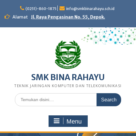
Skip
to
(0251)-860-1875
info@smkbinarahayu.sch.id
content
Alamat
Jl. Raya Pengasinan No. 55, Depok.
SMK BINA RAHAYU
TEKNIK JARINGAN KOMPUTER DAN TELEKOMUNIKASI
Search
for:
Menu