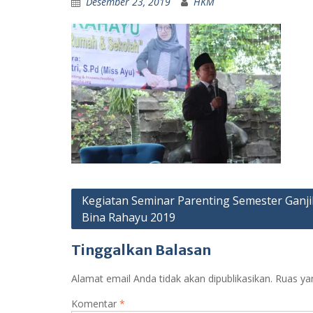
Desember 23, 2019
HKM
Navigasi
Kegiatan Seminar Parenting Semester Ganji
Bina Rahayu 2019
pos
Tinggalkan Balasan
Alamat email Anda tidak akan dipublikasikan.
Ruas ya
Komentar
*