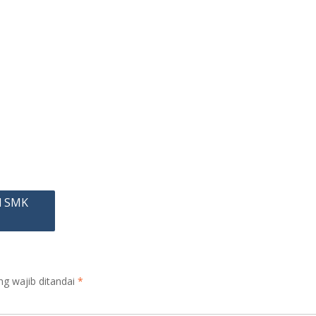
l SMK
ng wajib ditandai
*