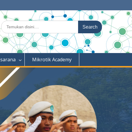
Search
for:
asarana
Mikrotik Academy