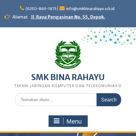
Skip
to
(0251)-860-1875
info@smkbinarahayu.sch.id
content
Alamat
Jl. Raya Pengasinan No. 55, Depok.
SMK BINA RAHAYU
TEKNIK JARINGAN KOMPUTER DAN TELEKOMUNIKASI
Search
for:
Menu