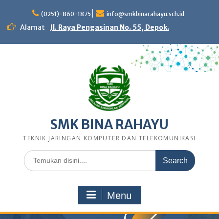
Skip
to
(0251)-860-1875
info@smkbinarahayu.sch.id
content
Alamat
Jl. Raya Pengasinan No. 55, Depok.
SMK BINA RAHAYU
TEKNIK JARINGAN KOMPUTER DAN TELEKOMUNIKASI
Search
for:
Menu