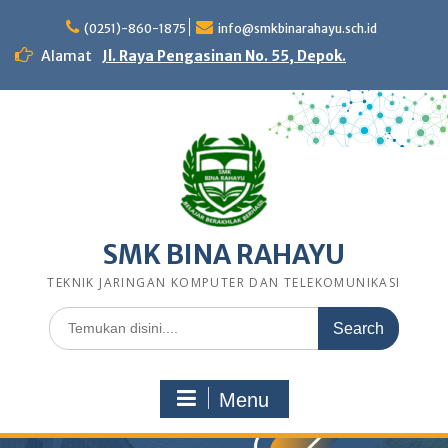
Skip
to
(0251)-860-1875
info@smkbinarahayu.sch.id
content
Alamat
Jl. Raya Pengasinan No. 55, Depok.
SMK BINA RAHAYU
TEKNIK JARINGAN KOMPUTER DAN TELEKOMUNIKASI
Search
for:
Menu