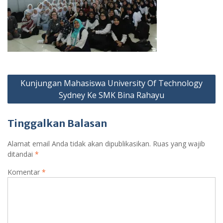
Navigasi
Kunjungan Mahasiswa University Of Technology
pos
Sydney Ke SMK Bina Rahayu
Tinggalkan Balasan
Alamat email Anda tidak akan dipublikasikan.
Ruas yang wajib
ditandai
*
Komentar
*