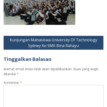
Navigasi
Kunjungan Mahasiswa University Of Technology
pos
Sydney Ke SMK Bina Rahayu
Tinggalkan Balasan
Alamat email Anda tidak akan dipublikasikan.
Ruas yang wajib
ditandai
*
Komentar
*