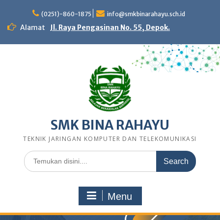
Skip
to
(0251)-860-1875
info@smkbinarahayu.sch.id
content
Alamat
Jl. Raya Pengasinan No. 55, Depok.
SMK BINA RAHAYU
TEKNIK JARINGAN KOMPUTER DAN TELEKOMUNIKASI
Search
for:
Menu