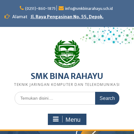
Skip
to
(0251)-860-1875
info@smkbinarahayu.sch.id
content
Alamat
Jl. Raya Pengasinan No. 55, Depok.
SMK BINA RAHAYU
TEKNIK JARINGAN KOMPUTER DAN TELEKOMUNIKASI
Search
for:
Menu